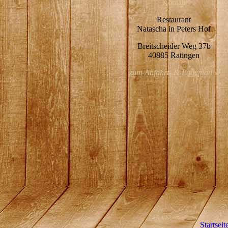
Kontakt
Restaurant
Natascha in Peters Hof
Breitscheider Weg 37b
40885 Ratingen
zum Anfahrt- & Lageplan »
Startseit