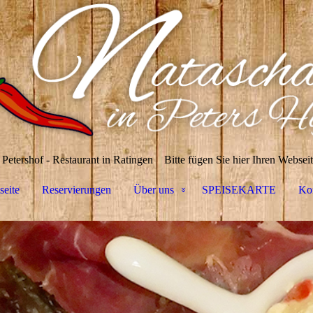
Petershof - Restaurant in Ratingen
Bitte fügen Sie hier Ihren Webseit
seite
Reservierungen
Über uns
SPEISEKARTE
Ko