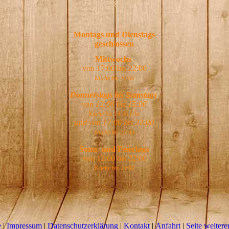
Öffnungszeiten
Montags und Dienstags
geschlossen
Mittwochs
von 17:00 bis 22:00
Küche bis 21:00
Donnerstags bis Samstags
von 12:00 bis 15:00
Küche bis 14:30 Uhr
und von 17:00 bis 22:00
Küche bis 21:30
Sonn- und Feiertags
von 12:00 bis 22:00
Küche bis 21:00
e
|
Impressum
|
Datenschutzerklärung
|
Kontakt
|
Anfahrt
|
Seite weiter